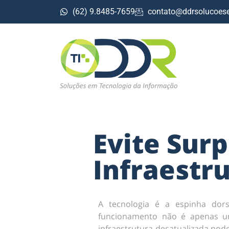
(62) 9.8485-7659
contato@ddrsolucoese
Evite Sur
Infraestr
A tecnologia é a espinha dor
funcionamento não é apenas u
infraestrutura desatualizada pode