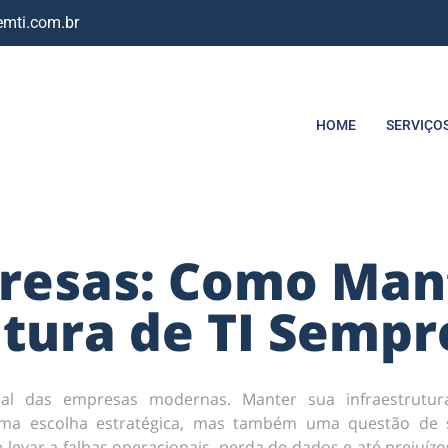
mti.com.br
HOME
SERVIÇO
presas: Como Man
utura de TI Sempr
sal das empresas modernas. Manter sua infraestrutur
ma escolha estratégica, mas também uma questão de 
 levar a falhas operacionais, perda de dados e até prejuízo