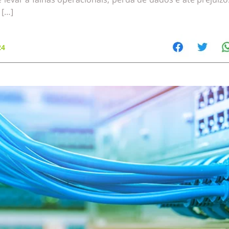
 […]
24